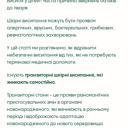
Висипи у дітей- часта причина звернень батьків
до лікаря.
Шкірні висипання можуть бути проявом
алергічних, вірусних, бактеріальних, грибкових,
ревматологічних захворювань
У цій статті ми розглянемо, як відрізнити
небезпечні висипання від тих, які не потребують
термінової медичної допомоги.
Існують
транзиторні шкірні висипання, які
зникають самостійно.
Транзиторні стани - це прояви різноманітних
пристосувальних змін в організмі
новонародженого, які виникають в ранньому
періоді і відображають адаптацію
новонародженого до нового середовища.