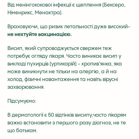
Від менінгококовоі інфекції є щеплення (Бексеро,
Німенрикс, Менактра).
Враховуючи, що ризик летальності дуже високий-
не нехтуйте вакцинацією.
Висип, який супроводжується свержем теж
потребує огляду лікаря. Часто виникає висип у
викладі пухирців (уртикарій) - кропив'янка, яка
може виникнути не тільки на алергію, а й на
холод, фізичні навантаження та навіть вірусні
захворювання.
Підсумуємо:
В дерматології є 50 відтінків висипу,часто лікарям
важко встановити з першого разу діагноз, не те
що батькам.