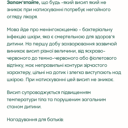
Запамʼятайте,
що будь -який висип який не
зникає при натискуванні потребує негайного
огляду лікаря.
Мова йде про менінгококцемію - бактеріальну
інфекцію шкіри, яка є смертельною для здоровʼя
дитини. На першу добу захворювання зазвичай
виникає висип різної величини, від яскраво-
червоного до темно-червоного або фіолетового
відтінку, має неправильні контури зірчастого
характеру, цільні на дотик і злегка виступають над
шкірою. При натискуванні цей висип не зникає.
Висип супроводжується підвищенням
температури тіла та порушеним загальним
станом дитини.
Нагадування для батьків: