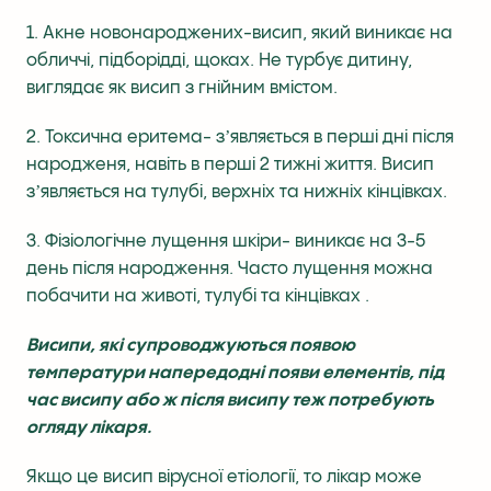
1. Акне новонароджених-висип, який виникає на
обличчі, підборідді, щоках. Не турбує дитину,
виглядає як висип з гнійним вмістом.
2. Токсична еритема- зʼявляється в перші дні після
народженя, навіть в перші 2 тижні життя. Висип
зʼявляється на тулубі, верхніх та нижніх кінцівках.
3. Фізіологічне лущення шкіри- виникає на 3-5
день після народження. Часто лущення можна
побачити на животі, тулубі та кінцівках .
Висипи, які супроводжуються появою
температури напередодні появи елементів, під
час висипу або ж після висипу теж потребують
огляду лікаря.
Якщо це висип вірусної етіології, то лікар може