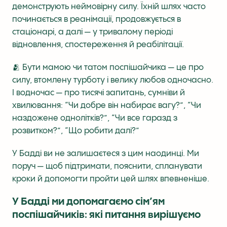
демонструють неймовірну силу. Їхній шлях часто
починається в реанімації, продовжується в
стаціонарі, а далі — у тривалому періоді
відновлення, спостереження й реабілітації.
🫂 Бути мамою чи татом поспішайчика — це про
силу, втомлену турботу і велику любов одночасно.
І водночас — про тисячі запитань, сумніви й
хвилювання: “Чи добре він набирає вагу?”, “Чи
наздожене однолітків?”, “Чи все гаразд з
розвитком?”, “Що робити далі?”
У Бадді ви не залишаєтеся з цим наодинці. Ми
поруч — щоб підтримати, пояснити, спланувати
кроки й допомогти пройти цей шлях впевненіше.
У Бадді ми допомагаємо сім’ям
поспішайчиків: які питання вирішуємо