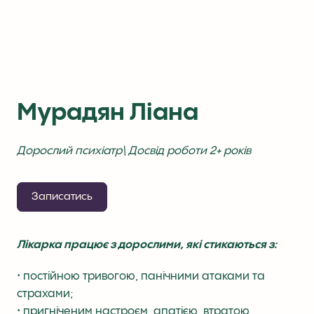
Мурадян Ліана
Дорослий психіатр\ Досвід роботи 2+ років
Записатись
Лікарка працює з дорослими, які стикаються з:
• постійною тривогою, панічними атаками та
страхами;
• пригніченим настроєм, апатією, втратою