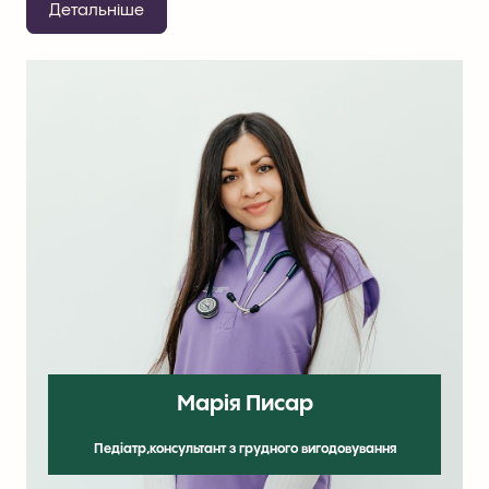
Детальніше
Марія Писар
Педіатр,консультант з грудного вигодовування