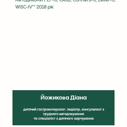
методиками PEP-3, CASD, Conners-3, Leiter-3,
WISC-IV"" 2018 рік
Йожикова Діана
дитячий гастроентеролог, педіатр, консультант з
грудного вигодовування
та спеціаліст з дитячого харчування