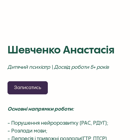
Шевченко Анастасія
Дитячий психіатр \ Досвід роботи 5+ років
Записатись
Основні напрямки роботи:
- Порушення нейророзвитку (РАС, РДУГ);
- Розлади мови;
- Депресія і тривожні розлади(ГТР, ПТСР)