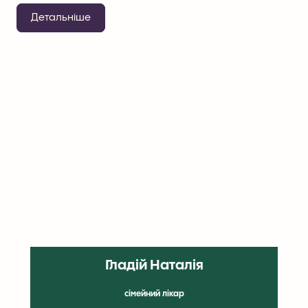
Детальніше
Гладій Наталія
сімейний лікар